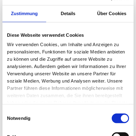
Erhalt von Zahnfleisch, Zähnen, Mundschleimhaut
und Implantaten. Dabei entwickeln wir sowohl für
Zustimmung
Details
Über Cookies
Kinder als auch für Erwachsene maßgeschneiderte
Prophylaxe-Konzepte.
"Krankheiten befallen uns nicht aus heiterem
Diese Webseite verwendet Cookies
Himmel, sondern entwickeln sich aus täglichen
Sünden wider die Natur. Wenn sich diese gehäuft
Wir verwenden Cookies, um Inhalte und Anzeigen zu
haben, brechen sie unversehens hervor."
(Hippokrates)
personalisieren, Funktionen für soziale Medien anbieten
zu können und die Zugriffe auf unsere Website zu
analysieren. Außerdem geben wir Informationen zu Ihrer
Verwendung unserer Website an unsere Partner für
soziale Medien, Werbung und Analysen weiter. Unsere
Partner führen diese Informationen möglicherweise mit
weiteren Daten zusammen, die Sie ihnen bereitgestellt
haben oder die sie im Rahmen Ihrer Nutzung der Dienste
gesammelt haben.
Einwilligungsauswahl
Notwendig