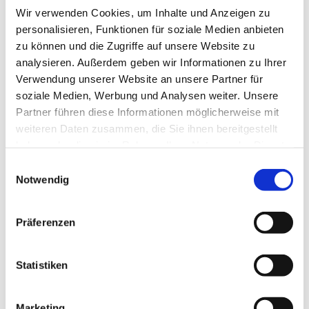
schön!
Wir verwenden Cookies, um Inhalte und Anzeigen zu
"Jeder Tag an dem du nicht lächelst, ist ein
personalisieren, Funktionen für soziale Medien anbieten
verlorener Tag."
zu können und die Zugriffe auf unsere Website zu
( Ch. Chaplin)
analysieren. Außerdem geben wir Informationen zu Ihrer
Verwendung unserer Website an unsere Partner für
soziale Medien, Werbung und Analysen weiter. Unsere
Partner führen diese Informationen möglicherweise mit
weiteren Daten zusammen, die Sie ihnen bereitgestellt
haben oder die sie im Rahmen Ihrer Nutzung der Dienste
gesammelt haben.
Einwilligungsauswahl
Notwendig
Präferenzen
Statistiken
Marketing