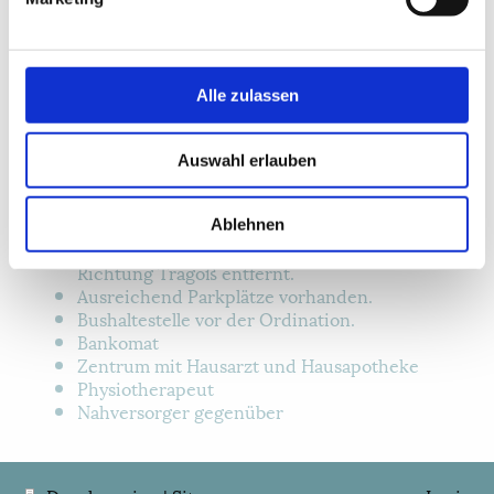
Alle zulassen
Telefon:
+43 3869/20000
St. Katharein 10/3
Auswahl erlauben
8611 Tragöß- St. Katharein
Ablehnen
Nur 10 Fahrminuten vom LKH Bruck/ Mur in
Richtung Tragöß entfernt.
Ausreichend Parkplätze vorhanden.
Bushaltestelle vor der Ordination.
Bankomat
Zentrum mit Hausarzt und Hausapotheke
Physiotherapeut
Nahversorger gegenüber